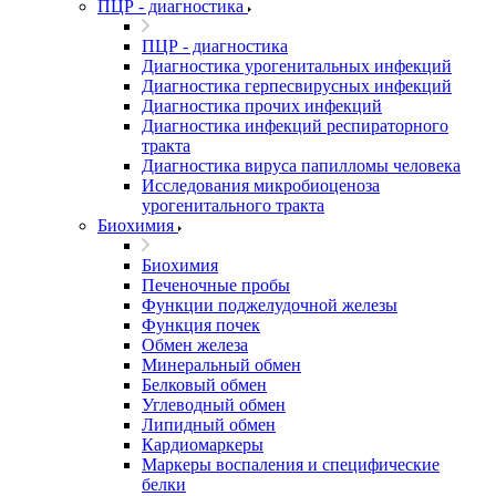
ПЦР - диагностика
ПЦР - диагностика
Диагностика урогенитальных инфекций
Диагностика герпесвирусных инфекций
Диагностика прочих инфекций
Диагностика инфекций респираторного
тракта
Диагностика вируса папилломы человека
Исследования микробиоценоза
урогенитального тракта
Биохимия
Биохимия
Печеночные пробы
Функции поджелудочной железы
Функция почек
Обмен железа
Минеральный обмен
Белковый обмен
Углеводный обмен
Липидный обмен
Кардиомаркеры
Маркеры воспаления и специфические
белки