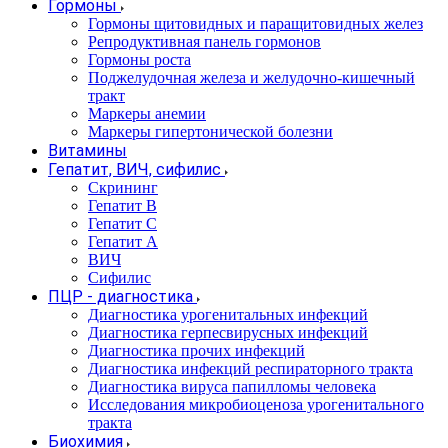
Гормоны
Гормоны щитовидных и паращитовидных желез
Репродуктивная панель гормонов
Гормоны роста
Поджелудочная железа и желудочно-кишечный
тракт
Маркеры анемии
Маркеры гипертонической болезни
Витамины
Гепатит, ВИЧ, сифилис
Скрининг
Гепатит В
Гепатит С
Гепатит А
ВИЧ
Сифилис
ПЦР - диагностика
Диагностика урогенитальных инфекций
Диагностика герпесвирусных инфекций
Диагностика прочих инфекций
Диагностика инфекций респираторного тракта
Диагностика вируса папилломы человека
Исследования микробиоценоза урогенитального
тракта
Биохимия