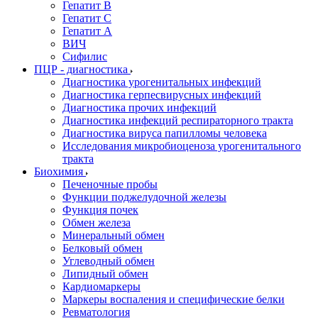
Гепатит В
Гепатит С
Гепатит А
ВИЧ
Сифилис
ПЦР - диагностика
Диагностика урогенитальных инфекций
Диагностика герпесвирусных инфекций
Диагностика прочих инфекций
Диагностика инфекций респираторного тракта
Диагностика вируса папилломы человека
Исследования микробиоценоза урогенитального
тракта
Биохимия
Печеночные пробы
Функции поджелудочной железы
Функция почек
Обмен железа
Минеральный обмен
Белковый обмен
Углеводный обмен
Липидный обмен
Кардиомаркеры
Маркеры воспаления и специфические белки
Ревматология