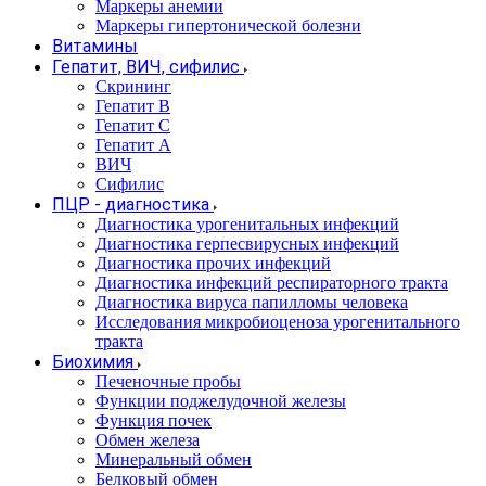
Маркеры анемии
Маркеры гипертонической болезни
Витамины
Гепатит, ВИЧ, сифилис
Скрининг
Гепатит В
Гепатит С
Гепатит А
ВИЧ
Сифилис
ПЦР - диагностика
Диагностика урогенитальных инфекций
Диагностика герпесвирусных инфекций
Диагностика прочих инфекций
Диагностика инфекций респираторного тракта
Диагностика вируса папилломы человека
Исследования микробиоценоза урогенитального
тракта
Биохимия
Печеночные пробы
Функции поджелудочной железы
Функция почек
Обмен железа
Минеральный обмен
Белковый обмен