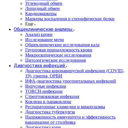
Углеводный обмен
Липидный обмен
Кардиомаркеры
Маркеры воспаления и специфические белки
Еще
Общеклинические анализы
Анализ крови
Исследование мочи
Общеклинические исследования кала
Групповая принадлежность крови
Микроскопические исследования
Цитологические исследования
Диагностика инфекций
Диагностика коронавирусной инфекции (COVID-
19), гриппа, ОРВИ
ИФА-диагностика урогенитальных инфекций
Вирусные инфекции
TORCH-инфекции
Стрептококковая инфекция
Коклюш и паракоклюш
Респираторные хламидии и микоплазмы
Диагностика туберкулеза
Напряженность иммунитета и эффективность
вакцинации от столбняка
Диагностика кори