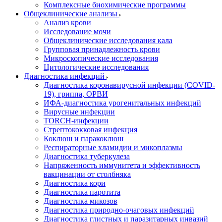
Комплексные биохимические программы
Общеклинические анализы
Анализ крови
Исследование мочи
Общеклинические исследования кала
Групповая принадлежность крови
Микроскопические исследования
Цитологические исследования
Диагностика инфекций
Диагностика коронавирусной инфекции (COVID-
19), гриппа, ОРВИ
ИФА-диагностика урогенитальных инфекций
Вирусные инфекции
TORCH-инфекции
Стрептококковая инфекция
Коклюш и паракоклюш
Респираторные хламидии и микоплазмы
Диагностика туберкулеза
Напряженность иммунитета и эффективность
вакцинации от столбняка
Диагностика кори
Диагностика паротита
Диагностика микозов
Диагностика природно-очаговых инфекций
Диагностика глистных и паразитарных инвазий