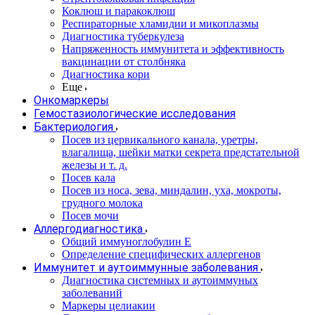
Коклюш и паракоклюш
Респираторные хламидии и микоплазмы
Диагностика туберкулеза
Напряженность иммунитета и эффективность
вакцинации от столбняка
Диагностика кори
Еще
Онкомаркеры
Гемостазиологические исследования
Бактериология
Посев из цервикального канала, уретры,
влагалища, шейки матки секрета предстательной
железы и т. д.
Посев кала
Посев из носа, зева, миндалин, уха, мокроты,
грудного молока
Посев мочи
Аллергодиагностика
Общий иммуноглобулин Е
Определение специфических аллергенов
Иммунитет и аутоиммунные заболевания
Диагностика системных и аутоиммуных
заболеваний
Маркеры целиакии