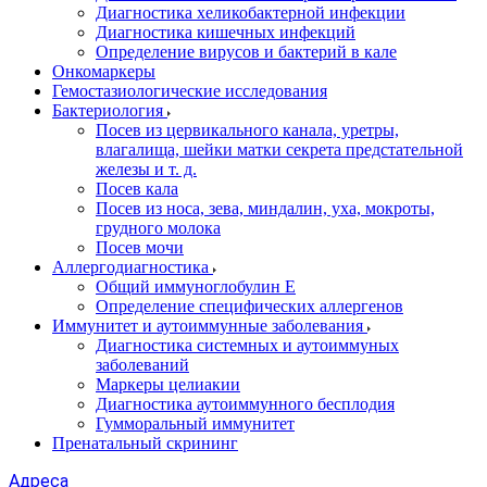
Диагностика хеликобактерной инфекции
Диагностика кишечных инфекций
Определение вирусов и бактерий в кале
Онкомаркеры
Гемостазиологические исследования
Бактериология
Посев из цервикального канала, уретры,
влагалища, шейки матки секрета предстательной
железы и т. д.
Посев кала
Посев из носа, зева, миндалин, уха, мокроты,
грудного молока
Посев мочи
Аллергодиагностика
Общий иммуноглобулин Е
Определение специфических аллергенов
Иммунитет и аутоиммунные заболевания
Диагностика системных и аутоиммуных
заболеваний
Маркеры целиакии
Диагностика аутоиммунного бесплодия
Гумморальный иммунитет
Пренатальный скрининг
Адреса