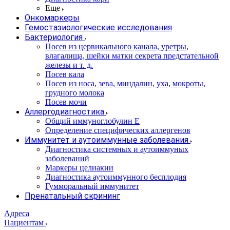
Еще
Онкомаркеры
Гемостазиологические исследования
Бактериология
Посев из цервикального канала, уретры,
влагалища, шейки матки секрета предстательной
железы и т. д.
Посев кала
Посев из носа, зева, миндалин, уха, мокроты,
грудного молока
Посев мочи
Аллергодиагностика
Общий иммуноглобулин Е
Определение специфических аллергенов
Иммунитет и аутоиммунные заболевания
Диагностика системных и аутоиммуных
заболеваний
Маркеры целиакии
Диагностика аутоиммунного бесплодия
Гумморальный иммунитет
Пренатальный скрининг
Адреса
Пациентам