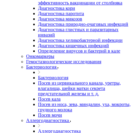
эффективность вакцинации от столбняка
Диагностика кори
Диагностика паротита
Диагностика микозов
Диагностика природно-очаговых инфекций
Диагностика глистных и паразитарных
инвазий
Диагностика хеликобактерной инфекции
Диагностика кишечных инфекций
Определение вирусов и бактерий в кале
Онкомаркеры
Гемостазиологические исследования
Бактериология
Бактериология
Посев из цервикального канала, уретры,
влагалища, шейки матки секрета
предстательной железы и т. д.
Посев кала
Посев из носа, зева, миндалин, уха, мокроты,
грудного молока
Посев мочи
Аллергодиагностика
Аллергодиагностика