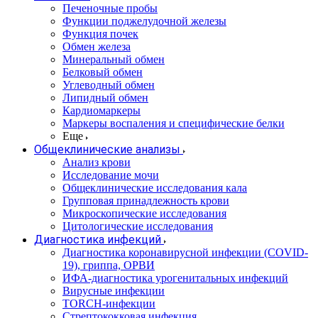
Печеночные пробы
Функции поджелудочной железы
Функция почек
Обмен железа
Минеральный обмен
Белковый обмен
Углеводный обмен
Липидный обмен
Кардиомаркеры
Маркеры воспаления и специфические белки
Еще
Общеклинические анализы
Анализ крови
Исследование мочи
Общеклинические исследования кала
Групповая принадлежность крови
Микроскопические исследования
Цитологические исследования
Диагностика инфекций
Диагностика коронавирусной инфекции (COVID-
19), гриппа, ОРВИ
ИФА-диагностика урогенитальных инфекций
Вирусные инфекции
TORCH-инфекции
Стрептококковая инфекция