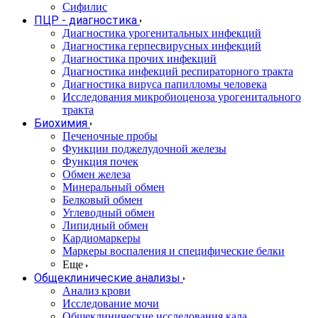
Сифилис
ПЦР - диагностика
Диагностика урогенитальных инфекций
Диагностика герпесвирусных инфекций
Диагностика прочих инфекций
Диагностика инфекций респираторного тракта
Диагностика вируса папилломы человека
Исследования микробиоценоза урогенитального
тракта
Биохимия
Печеночные пробы
Функции поджелудочной железы
Функция почек
Обмен железа
Минеральный обмен
Белковый обмен
Углеводный обмен
Липидный обмен
Кардиомаркеры
Маркеры воспаления и специфические белки
Еще
Общеклинические анализы
Анализ крови
Исследование мочи
Общеклинические исследования кала