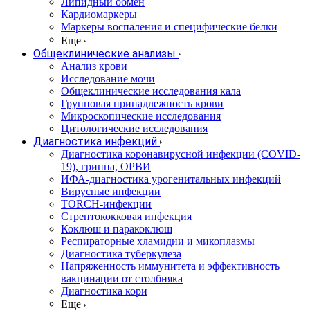
Липидный обмен
Кардиомаркеры
Маркеры воспаления и специфические белки
Еще
Общеклинические анализы
Анализ крови
Исследование мочи
Общеклинические исследования кала
Групповая принадлежность крови
Микроскопические исследования
Цитологические исследования
Диагностика инфекций
Диагностика коронавирусной инфекции (COVID-
19), гриппа, ОРВИ
ИФА-диагностика урогенитальных инфекций
Вирусные инфекции
TORCH-инфекции
Стрептококковая инфекция
Коклюш и паракоклюш
Респираторные хламидии и микоплазмы
Диагностика туберкулеза
Напряженность иммунитета и эффективность
вакцинации от столбняка
Диагностика кори
Еще