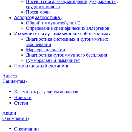
Посев из носа, зева, миндалин, уха, мокроты,
грудного молока
Посев мочи
Аллергодиагностика
Общий иммуноглобулин Е
Определение специфических аллергенов
Иммунитет и аутоиммунные заболевания
Диагностика системных и аутоиммуных
заболеваний
Маркеры целиакии
Диагностика аутоиммунного бесплодия
Гумморальный иммунитет
Пренатальный скрининг
Адреса
Пациентам
Как узнать результаты анализов
Новости
Статьи
Акции
О компании
О компании