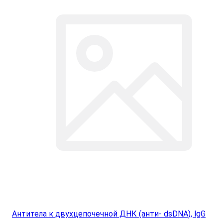
Антитела к двухцепочечной ДНК (анти- dsDNA), lgG