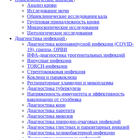
Анализ крови
Исследование мочи
Общеклинические исследования кала
Групповая принадлежность крови
Микроскопические исследования
Цитологические исследования
Диагностика инфекций
Диагностика коронавирусной инфекции (COVID-
19), гриппа, ОРВИ
ИФА-диагностика урогенитальных инфекций
Вирусные инфекции
TORCH-инфекции
Стрептококковая инфекция
Коклюш и паракоклюш
Респираторные хламидии и микоплазмы
Диагностика туберкулеза
Напряженность иммунитета и эффективность
вакцинации от столбняка
Диагностика кори
Диагностика паротита
Диагностика микозов
Диагностика природно-очаговых инфекций
Диагностика глистных и паразитарных инвазий
Диагностика хеликобактерной инфекции