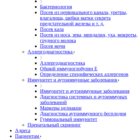
Бактериология
Посев из цервикального канала, уретры,
влагалища, шейки матки секрета
предстательной железы и т. д.
Посев кала
Посев из носа, зева, миндалин, уха, мокроты,
грудного молока
Посев мочи
Аллергодиагностика
Аллергодиагностика
Общий иммуноглобулин Е
Определение специфических аллергенов
Иммунитет и аутоиммунные заболевания
Иммунитет и аутоиммунные заболевания
Диагностика системных и аутоиммуных
заболеваний
Маркеры целиакии
Диагностика аутоиммунного бесплодия
Гумморальный иммунитет
Пренатальный скрининг
Адреса
Пациентам