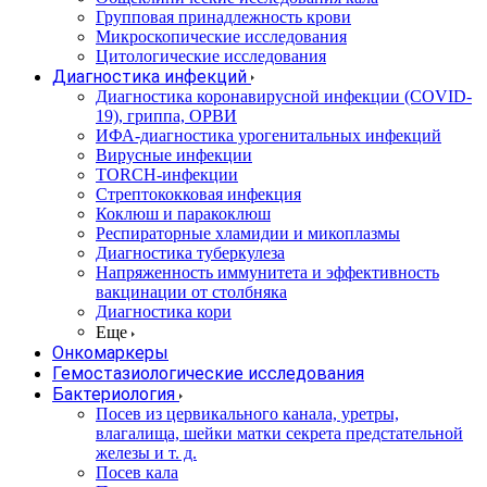
Групповая принадлежность крови
Микроскопические исследования
Цитологические исследования
Диагностика инфекций
Диагностика коронавирусной инфекции (COVID-
19), гриппа, ОРВИ
ИФА-диагностика урогенитальных инфекций
Вирусные инфекции
TORCH-инфекции
Стрептококковая инфекция
Коклюш и паракоклюш
Респираторные хламидии и микоплазмы
Диагностика туберкулеза
Напряженность иммунитета и эффективность
вакцинации от столбняка
Диагностика кори
Еще
Онкомаркеры
Гемостазиологические исследования
Бактериология
Посев из цервикального канала, уретры,
влагалища, шейки матки секрета предстательной
железы и т. д.
Посев кала