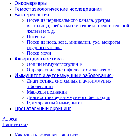
Онкомаркеры
Гемостазиологические исследования
Бактериология
Посев из цервикального канала, уретры,
влагалища, шейки матки секрета предстательной
железы и т. д.
Посев кала
Посев из носа, зева, миндалин, уха, мокроты,
грудного молока
Посев мочи
Аллергодиагностика
Общий иммуноглобулин Е
Определение специфических аллергенов
Иммунитет и аутоиммунные заболевания
Диагностика системных и аутоиммуных
заболеваний
Маркеры целиакии
Диагностика аутоиммунного бесплодия
Гумморальный иммунитет
Пренатальный скрининг
Адреса
Пациентам
Как узнать результаты анализов