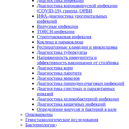
Диагностика инфекций
Диагностика коронавирусной инфекции
(COVID-19), гриппа, ОРВИ
ИФА-диагностика урогенитальных
инфекций
Вирусные инфекции
TORCH-инфекции
Стрептококковая инфекция
Коклюш и паракоклюш
Респираторные хламидии и микоплазмы
Диагностика туберкулеза
Напряженность иммунитета и
эффективность вакцинации от столбняка
Диагностика кори
Диагностика паротита
Диагностика микозов
Диагностика природно-очаговых инфекций
Диагностика глистных и паразитарных
инвазий
Диагностика хеликобактерной инфекции
Диагностика кишечных инфекций
Определение вирусов и бактерий в кале
Онкомаркеры
Гемостазиологические исследования
Бактериология