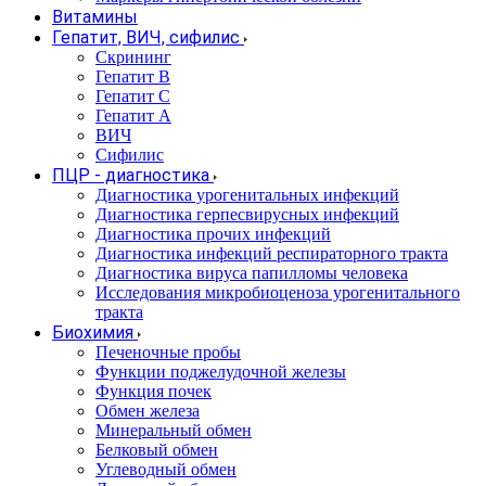
Витамины
Гепатит, ВИЧ, сифилис
Скрининг
Гепатит В
Гепатит С
Гепатит А
ВИЧ
Сифилис
ПЦР - диагностика
Диагностика урогенитальных инфекций
Диагностика герпесвирусных инфекций
Диагностика прочих инфекций
Диагностика инфекций респираторного тракта
Диагностика вируса папилломы человека
Исследования микробиоценоза урогенитального
тракта
Биохимия
Печеночные пробы
Функции поджелудочной железы
Функция почек
Обмен железа
Минеральный обмен
Белковый обмен
Углеводный обмен