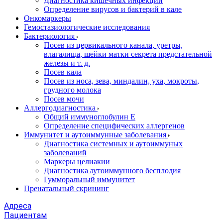
Диагностика кишечных инфекций
Определение вирусов и бактерий в кале
Онкомаркеры
Гемостазиологические исследования
Бактериология
Посев из цервикального канала, уретры,
влагалища, шейки матки секрета предстательной
железы и т. д.
Посев кала
Посев из носа, зева, миндалин, уха, мокроты,
грудного молока
Посев мочи
Аллергодиагностика
Общий иммуноглобулин Е
Определение специфических аллергенов
Иммунитет и аутоиммунные заболевания
Диагностика системных и аутоиммуных
заболеваний
Маркеры целиакии
Диагностика аутоиммунного бесплодия
Гумморальный иммунитет
Пренатальный скрининг
Адреса
Пациентам