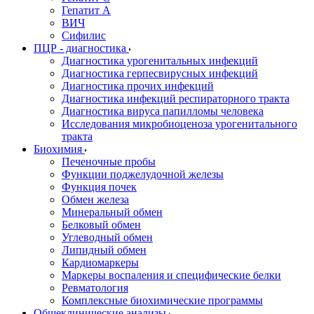
Гепатит А
ВИЧ
Сифилис
ПЦР - диагностика
Диагностика урогенитальных инфекций
Диагностика герпесвирусных инфекций
Диагностика прочих инфекций
Диагностика инфекций респираторного тракта
Диагностика вируса папилломы человека
Исследования микробиоценоза урогенитального
тракта
Биохимия
Печеночные пробы
Функции поджелудочной железы
Функция почек
Обмен железа
Минеральный обмен
Белковый обмен
Углеводный обмен
Липидный обмен
Кардиомаркеры
Маркеры воспаления и специфические белки
Ревматология
Комплексные биохимические программы
Общеклинические анализы