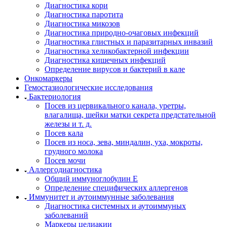
Диагностика кори
Диагностика паротита
Диагностика микозов
Диагностика природно-очаговых инфекций
Диагностика глистных и паразитарных инвазий
Диагностика хеликобактерной инфекции
Диагностика кишечных инфекций
Определение вирусов и бактерий в кале
Онкомаркеры
Гемостазиологические исследования
Бактериология
Посев из цервикального канала, уретры,
влагалища, шейки матки секрета предстательной
железы и т. д.
Посев кала
Посев из носа, зева, миндалин, уха, мокроты,
грудного молока
Посев мочи
Аллергодиагностика
Общий иммуноглобулин Е
Определение специфических аллергенов
Иммунитет и аутоиммунные заболевания
Диагностика системных и аутоиммуных
заболеваний
Маркеры целиакии