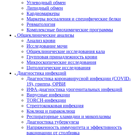
Углеводный обмен
Липидный обмен
Кардиомаркеры
Маркеры воспаления и специфические белки
Ревматология
Комплексные биохимические программы
Общеклинические анализы
Анализ крови
Исследование мочи
Общеклинические исследования кала
Групповая принадлежность крови
Микроскопические исследования
Цитологические исследования
Диагностика инфекций
Диагностика коронавирусной инфекции (COVID-
19), гриппа, ОРВИ
ИФА-диагностика урогенитальных инфекций
Вирусные инфекции
TORCH-инфекции
Стрептококковая инфекция
Коклюш и паракоклюш
Респираторные хламидии и микоплазмы
Диагностика туберкулеза
Напряженность иммунитета и эффективность
вакцинации от столбняка