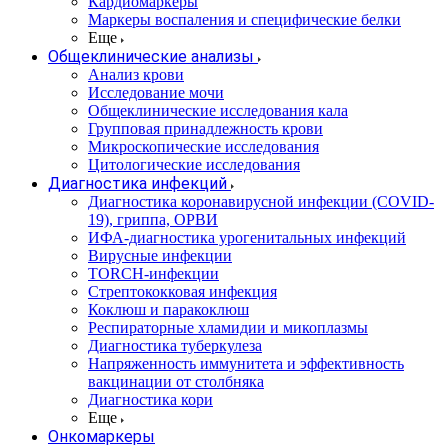
Кардиомаркеры
Маркеры воспаления и специфические белки
Еще
Общеклинические анализы
Анализ крови
Исследование мочи
Общеклинические исследования кала
Групповая принадлежность крови
Микроскопические исследования
Цитологические исследования
Диагностика инфекций
Диагностика коронавирусной инфекции (COVID-
19), гриппа, ОРВИ
ИФА-диагностика урогенитальных инфекций
Вирусные инфекции
TORCH-инфекции
Стрептококковая инфекция
Коклюш и паракоклюш
Респираторные хламидии и микоплазмы
Диагностика туберкулеза
Напряженность иммунитета и эффективность
вакцинации от столбняка
Диагностика кори
Еще
Онкомаркеры