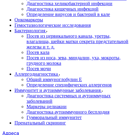
Диагностика хеликобактерной инфекции
Диагностика кишечных инфекций
Определение вирусов и бактерий в кале
Онкомаркеры
Гемостазиологические исследования
Бактериология
Посев из цервикального канала, уретры,
влагалища, шейки матки секрета предстательной
железы и т. д.
Посев кала
Посев из носа, зева, миндалин, уха, мокроты,
грудного молока
Посев мочи
Аллергодиагностика
Общий иммуноглобулин Е
Определение специфических аллергенов
Иммунитет и аутоиммунные заболевания
Диагностика системных и аутоиммуных
заболеваний
Маркеры целиакии
Диагностика аутоиммунного бесплодия
Гумморальный иммунитет
Пренатальный скрининг
Адреса