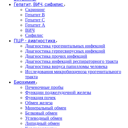
Гепатит, ВИЧ, сифилис
Скрининг
Гепатит В
Гепатит С
Гепатит А
ВИЧ
Сифилис
ПЦР - диагностика
Диагностика урогенитальных инфекций
Диагностика герпесвирусных инфекций
Диагностика прочих инфекций
Диагностика инфекций респираторного тракта
Диагностика вируса папилломы человека
Исследования микробиоценоза урогенитального
тракта
Биохимия
Печеночные пробы
Функции поджелудочной железы
Функция почек
Обмен железа
Минеральный обмен
Белковый обмен
Углеводный обмен
Липидный обмен