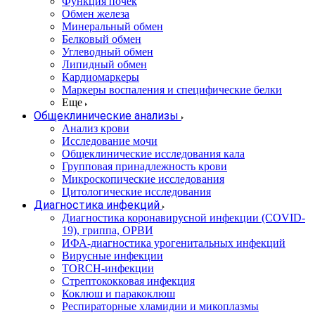
Функция почек
Обмен железа
Минеральный обмен
Белковый обмен
Углеводный обмен
Липидный обмен
Кардиомаркеры
Маркеры воспаления и специфические белки
Еще
Общеклинические анализы
Анализ крови
Исследование мочи
Общеклинические исследования кала
Групповая принадлежность крови
Микроскопические исследования
Цитологические исследования
Диагностика инфекций
Диагностика коронавирусной инфекции (COVID-
19), гриппа, ОРВИ
ИФА-диагностика урогенитальных инфекций
Вирусные инфекции
TORCH-инфекции
Стрептококковая инфекция
Коклюш и паракоклюш
Респираторные хламидии и микоплазмы