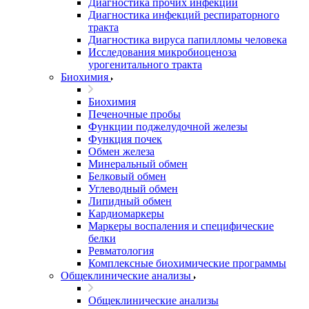
Диагностика прочих инфекций
Диагностика инфекций респираторного
тракта
Диагностика вируса папилломы человека
Исследования микробиоценоза
урогенитального тракта
Биохимия
Биохимия
Печеночные пробы
Функции поджелудочной железы
Функция почек
Обмен железа
Минеральный обмен
Белковый обмен
Углеводный обмен
Липидный обмен
Кардиомаркеры
Маркеры воспаления и специфические
белки
Ревматология
Комплексные биохимические программы
Общеклинические анализы
Общеклинические анализы