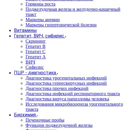
Гормоны роста
Поджелудочная железа и желудочно-кишечный
тракт
Маркеры анемии
Маркеры гипертонической болезни
Витамины
Гепатит, ВИЧ, сифилис
Скрининг
Гепатит В
Гепатит С
Гепатит А
ВИЧ
Сифилис
ПЦР - диагностика
Диагностика урогенитальных инфекций
Диагностика герпесвирусных инфекций
Диагностика прочих инфекций
Диагностика инфекций респираторного тракта
Диагностика вируса папилломы человека
Исследования микробиоценоза урогенитального
тракта
Биохимия
Печеночные пробы
Функции поджелудочной железы