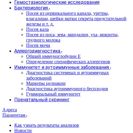
Гемостазиологические исследования
Бактериология
Посев из цервикального канала, уретры,
влагалища, шейки матки секрета предстательной
железы и т. д.
Посев кала
Посев из носа, зева, миндалин, уха, мокроты,
грудного молока
Посев мочи
Аллергодиагностика
Общий иммуноглобулин Е
Определение специфических аллергенов
Иммунитет и аутоиммунные заболевания
Диагностика системных и аутоиммуных
заболеваний
Маркеры целиакии
Диагностика аутоиммунного бесплодия
Гумморальный иммунитет
Пренатальный скрининг
Адреса
Пациентам
Как узнать результаты анализов
Новости