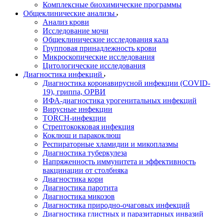
Комплексные биохимические программы
Общеклинические анализы
Анализ крови
Исследование мочи
Общеклинические исследования кала
Групповая принадлежность крови
Микроскопические исследования
Цитологические исследования
Диагностика инфекций
Диагностика коронавирусной инфекции (COVID-
19), гриппа, ОРВИ
ИФА-диагностика урогенитальных инфекций
Вирусные инфекции
TORCH-инфекции
Стрептококковая инфекция
Коклюш и паракоклюш
Респираторные хламидии и микоплазмы
Диагностика туберкулеза
Напряженность иммунитета и эффективность
вакцинации от столбняка
Диагностика кори
Диагностика паротита
Диагностика микозов
Диагностика природно-очаговых инфекций
Диагностика глистных и паразитарных инвазий