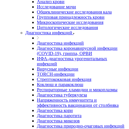
Анализ крови
Исследование мочи
Общеклинические исследования кала
Групповая принадлежность крови
Микроскопические исследования
Цитологические исследования
Диагностика инфекций
Диагностика инфекций
Диагностика коронавирусной инфекции
(COVID-19), гриппа, ОРВИ
ИФА-диагностика урогенитальных
инфекций
Вирусные инфекции
TORCH-инфекции
Стрептококковая инфекция
Коклюш и паракоклюш
Респираторные хламидии и микоплазмы
Диагностика туберкулеза
Напряженность иммунитета и
эффективность вакцинации от столбняка
Диагностика кори
Диагностика паротита
Диагностика микозов
Диагностика природно-очаговых инфекций