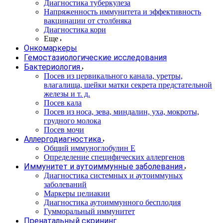
Диагностика туберкулеза
Напряженность иммунитета и эффективность
вакцинации от столбняка
Диагностика кори
Еще
Онкомаркеры
Гемостазиологические исследования
Бактериология
Посев из цервикального канала, уретры,
влагалища, шейки матки секрета предстательной
железы и т. д.
Посев кала
Посев из носа, зева, миндалин, уха, мокроты,
грудного молока
Посев мочи
Аллергодиагностика
Общий иммуноглобулин Е
Определение специфических аллергенов
Иммунитет и аутоиммунные заболевания
Диагностика системных и аутоиммуных
заболеваний
Маркеры целиакии
Диагностика аутоиммунного бесплодия
Гумморальный иммунитет
Пренатальный скрининг