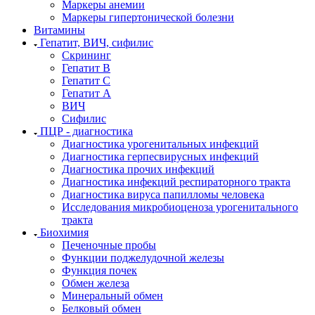
Маркеры анемии
Маркеры гипертонической болезни
Витамины
Гепатит, ВИЧ, сифилис
Скрининг
Гепатит В
Гепатит С
Гепатит А
ВИЧ
Сифилис
ПЦР - диагностика
Диагностика урогенитальных инфекций
Диагностика герпесвирусных инфекций
Диагностика прочих инфекций
Диагностика инфекций респираторного тракта
Диагностика вируса папилломы человека
Исследования микробиоценоза урогенитального
тракта
Биохимия
Печеночные пробы
Функции поджелудочной железы
Функция почек
Обмен железа
Минеральный обмен
Белковый обмен