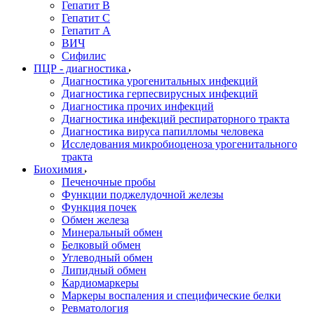
Гепатит В
Гепатит С
Гепатит А
ВИЧ
Сифилис
ПЦР - диагностика
Диагностика урогенитальных инфекций
Диагностика герпесвирусных инфекций
Диагностика прочих инфекций
Диагностика инфекций респираторного тракта
Диагностика вируса папилломы человека
Исследования микробиоценоза урогенитального
тракта
Биохимия
Печеночные пробы
Функции поджелудочной железы
Функция почек
Обмен железа
Минеральный обмен
Белковый обмен
Углеводный обмен
Липидный обмен
Кардиомаркеры
Маркеры воспаления и специфические белки
Ревматология