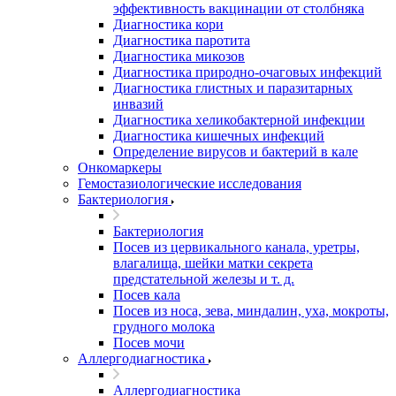
эффективность вакцинации от столбняка
Диагностика кори
Диагностика паротита
Диагностика микозов
Диагностика природно-очаговых инфекций
Диагностика глистных и паразитарных
инвазий
Диагностика хеликобактерной инфекции
Диагностика кишечных инфекций
Определение вирусов и бактерий в кале
Онкомаркеры
Гемостазиологические исследования
Бактериология
Бактериология
Посев из цервикального канала, уретры,
влагалища, шейки матки секрета
предстательной железы и т. д.
Посев кала
Посев из носа, зева, миндалин, уха, мокроты,
грудного молока
Посев мочи
Аллергодиагностика
Аллергодиагностика