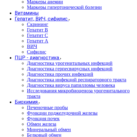
Маркеры анемии
Маркеры гипертонической болезни
Витамины
Гепатит, ВИЧ, сифилис
Скрининг
Гепатит В
Гепатит С
Гепатит А
ВИЧ
Сифилис
ПЦР - диагностика
Диагностика урогенитальных инфекций
Диагностика герпесвирусных инфекций
Диагностика прочих инфекций
Диагностика инфекций респираторного тракта
Диагностика вируса папилломы человека
Исследования микробиоценоза урогенитального
тракта
Биохимия
Печеночные пробы
Функции поджелудочной железы
Функция почек
Обмен железа
Минеральный обмен
Белковый обмен