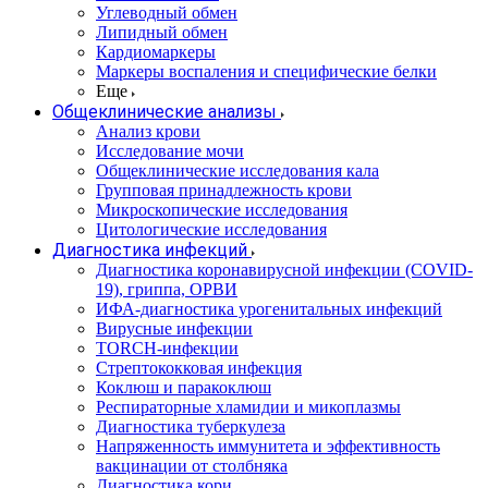
Углеводный обмен
Липидный обмен
Кардиомаркеры
Маркеры воспаления и специфические белки
Еще
Общеклинические анализы
Анализ крови
Исследование мочи
Общеклинические исследования кала
Групповая принадлежность крови
Микроскопические исследования
Цитологические исследования
Диагностика инфекций
Диагностика коронавирусной инфекции (COVID-
19), гриппа, ОРВИ
ИФА-диагностика урогенитальных инфекций
Вирусные инфекции
TORCH-инфекции
Стрептококковая инфекция
Коклюш и паракоклюш
Респираторные хламидии и микоплазмы
Диагностика туберкулеза
Напряженность иммунитета и эффективность
вакцинации от столбняка
Диагностика кори