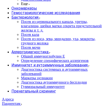
Еще
Онкомаркеры
Гемостазиологические исследования
Бактериология
Посев из цервикального канала, уретры,
влагалища, шейки матки секрета предстательной
железы и т. д.
Посев кала
Посев из носа, зева, миндалин, уха, мокроты,
грудного молока
Посев мочи
Аллергодиагностика
Общий иммуноглобулин Е
Определение специфических аллергенов
Иммунитет и аутоиммунные заболевания
Диагностика системных и аутоиммуных
заболеваний
Маркеры целиакии
Диагностика аутоиммунного бесплодия
Гумморальный иммунитет
Пренатальный скрининг
Адреса
Пациентам