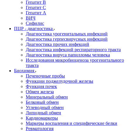
Гепатит В
Гепатит С
Гепатит А
ВИЧ
Сифилис
ПЦР - диагностика
Диагностика урогенитальных инфекций
Диагностика герпесвирусных инфекций
Диагностика прочих инфекций
Диагностика инфекций респираторного тракта
Диагностика вируса папилломы человека
Исследования микробиоценоза урогенитального
тракта
Биохимия
Печеночные пробы
Функции поджелудочной железы
Функция почек
Обмен железа
Минеральный обмен
Белковый обмен
Углеводный обмен
Липидный обмен
Кардиомаркеры
Маркеры воспаления и специфические белки
Ревматология