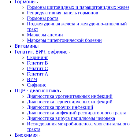
Гормоны
Гормоны щитовидных и паращитовидных желез
Репродуктивная панель гормонов
Гормоны роста
Поджелудочная железа и желудочно-кишечный
тракт
Маркеры анемии
Маркеры гипертонической болезни
Витамины
Гепатит, ВИЧ, сифилис
Скрининг
Гепатит В
Гепатит С
Гепатит А
ВИЧ
Сифилис
ПЦР - диагностика
Диагностика урогенитальных инфекций
Диагностика герпесвирусных инфекций
Диагностика прочих инфекций
Диагностика инфекций респираторного тракта
Диагностика вируса папилломы человека
Исследования микробиоценоза урогенитального
тракта
Биохимия