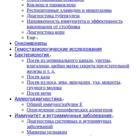
Коклюш и паракоклюш
Респираторные хламидии и микоплазмы
Диагностика туберкулеза
Напряженность иммунитета и эффективность
вакцинации от столбняка
Диагностика кори
Еще
Онкомаркеры
Гемостазиологические исследования
Бактериология
Посев из цервикального канала, уретры,
влагалища, шейки матки секрета предстательной
железы и т. д.
Посев кала
Посев из носа, зева, миндалин, уха, мокроты,
грудного молока
Посев мочи
Аллергодиагностика
Общий иммуноглобулин Е
Определение специфических аллергенов
Иммунитет и аутоиммунные заболевания
Диагностика системных и аутоиммуных
заболеваний
Маркеры целиакии