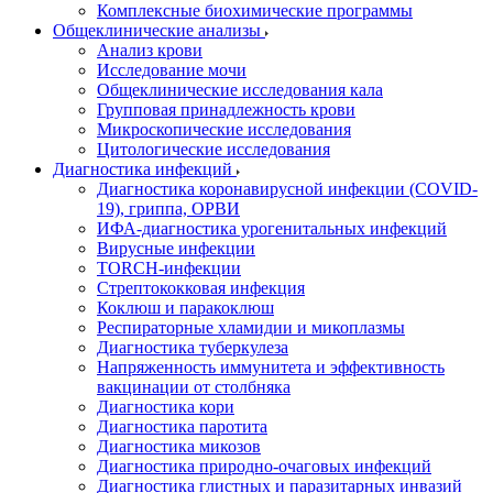
Комплексные биохимические программы
Общеклинические анализы
Анализ крови
Исследование мочи
Общеклинические исследования кала
Групповая принадлежность крови
Микроскопические исследования
Цитологические исследования
Диагностика инфекций
Диагностика коронавирусной инфекции (COVID-
19), гриппа, ОРВИ
ИФА-диагностика урогенитальных инфекций
Вирусные инфекции
TORCH-инфекции
Стрептококковая инфекция
Коклюш и паракоклюш
Респираторные хламидии и микоплазмы
Диагностика туберкулеза
Напряженность иммунитета и эффективность
вакцинации от столбняка
Диагностика кори
Диагностика паротита
Диагностика микозов
Диагностика природно-очаговых инфекций
Диагностика глистных и паразитарных инвазий