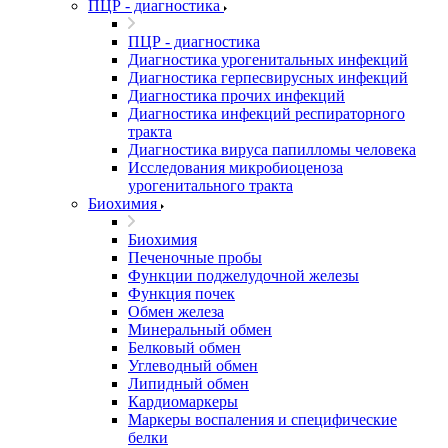
ПЦР - диагностика
ПЦР - диагностика
Диагностика урогенитальных инфекций
Диагностика герпесвирусных инфекций
Диагностика прочих инфекций
Диагностика инфекций респираторного
тракта
Диагностика вируса папилломы человека
Исследования микробиоценоза
урогенитального тракта
Биохимия
Биохимия
Печеночные пробы
Функции поджелудочной железы
Функция почек
Обмен железа
Минеральный обмен
Белковый обмен
Углеводный обмен
Липидный обмен
Кардиомаркеры
Маркеры воспаления и специфические
белки