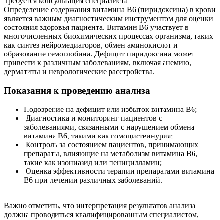
Требуется консультация специалиста
Определение содержания витамина В6 (пиридоксина) в крови
является важным диагностическим инструментом для оценки
состояния здоровья пациента. Витамин В6 участвует в
многочисленных биохимических процессах организма, таких
как синтез нейромедиаторов, обмен аминокислот и
образование гемоглобина. Дефицит пиридоксина может
привести к различным заболеваниям, включая анемию,
дерматиты и неврологические расстройства.
Показания к проведению анализа
Подозрение на дефицит или избыток витамина В6;
Диагностика и мониторинг пациентов с
заболеваниями, связанными с нарушением обмена
витамина В6, такими как гомоцистеинурия;
Контроль за состоянием пациентов, принимающих
препараты, влияющие на метаболизм витамина В6,
такие как изониазид или пеницилламин;
Оценка эффективности терапии препаратами витамина
В6 при лечении различных заболеваний.
Важно отметить, что интерпретация результатов анализа
должна проводиться квалифицированным специалистом,