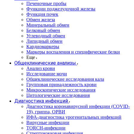
Печеночные пробы
Функции поджелудочной железы
Функция почек
Обмен железа
Минеральный обмен
Белковый обмен
Углеводный обмен
Липидный обмен
Кардиомаркеры
Маркеры воспаления и специфические белки
Еще
Общеклинические анализы
Анализ крови
Исследование мочи
Общеклинические исследования кала
Групповая принадлежность крови
Микроскопические исследования
Цитологические исследования
Диагностика инфекций
Диагностика коронавирусной инфекции (COVID-
19), гриппа, ОРВИ
ИФА-диагностика урогенитальных инфекций
Вирусные инфекции
TORCH-инфекции
Стрептококковая инфекция