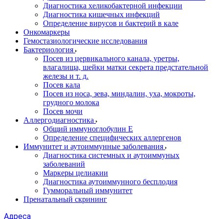
Диагностика хеликобактерной инфекции
Диагностика кишечных инфекций
Определение вирусов и бактерий в кале
Онкомаркеры
Гемостазиологические исследования
Бактериология
Посев из цервикального канала, уретры,
влагалища, шейки матки секрета предстательной
железы и т. д.
Посев кала
Посев из носа, зева, миндалин, уха, мокроты,
грудного молока
Посев мочи
Аллергодиагностика
Общий иммуноглобулин Е
Определение специфических аллергенов
Иммунитет и аутоиммунные заболевания
Диагностика системных и аутоиммуных
заболеваний
Маркеры целиакии
Диагностика аутоиммунного бесплодия
Гумморальный иммунитет
Пренатальный скрининг
Адреса